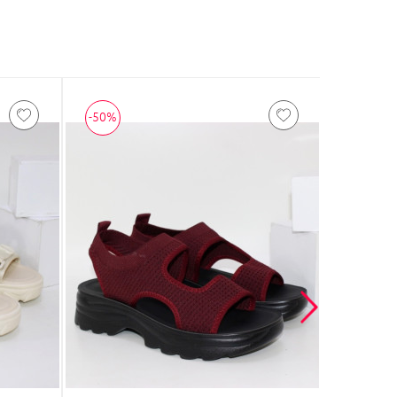
-50%
-30%