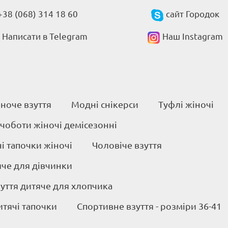
+38 (068) 314 18 60
сайт Городок
Написати в Telegram
Наш Instagram
ноче взуття
Модні снікерси
Туфлі жіночі
 чоботи жіночі демісезонні
 тапочки жіночі
Чоловіче взуття
яче для дівчинки
уття дитяче для хлопчика
итячі тапочки
Спортивне взуття - розміри 36-41