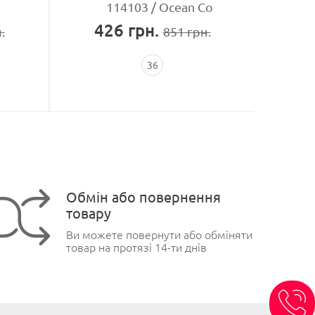
114103
Ocean Co
426
грн.
10
.
851
грн.
36
Обмін або повернення
товару
Ви можете повернути або обміняти
товар на протязі 14-ти днів