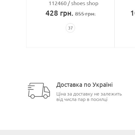
ION
112460
shoes shop
428
грн.
1
рн.
855
грн.
37
Доставка по Україні
Ціна за доставку не залежить
від числа пар в посилці