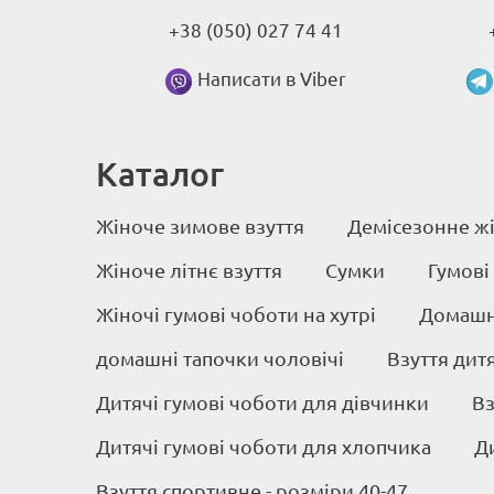
+38 (050) 027 74 41
Написати в Viber
Каталог
Жіноче зимове взуття
Демісезонне жі
Жіноче літнє взуття
Сумки
Гумові
Жіночі гумові чоботи на хутрі
Домашні
домашні тапочки чоловічі
Взуття дит
Дитячі гумові чоботи для дівчинки
Вз
Дитячі гумові чоботи для хлопчика
Д
Взуття спортивне - розміри 40-47