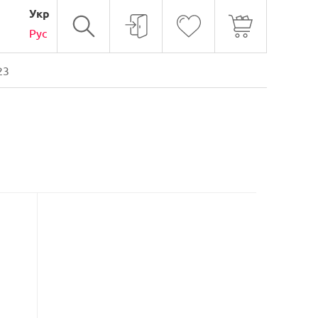
Укр
Рус
23