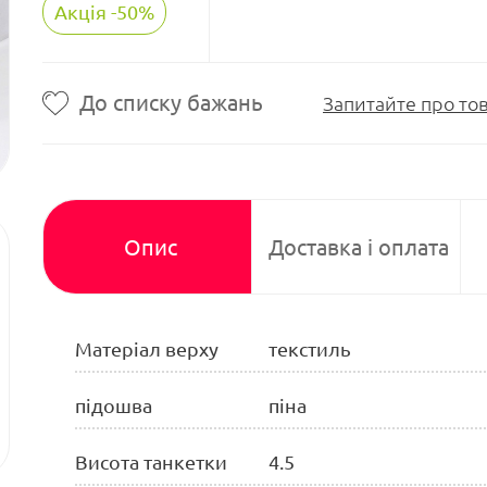
Акція -50%
До списку бажань
Запитайте про то
Опис
Доставка і оплата
Матеріал верху
текстиль
підошва
піна
Висота танкетки
4.5