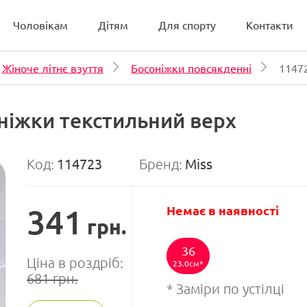
Чоловікам
Дітям
Для спорту
Контакти
Жіноче літнє взуття
Босоніжки повсякденні
1147
оніжки текстильний верх
Код:
114723
Бренд:
Miss
341
Немає в наявності
грн.
36
Ціна в роздріб:
23.0см
681
грн.
* Заміри по устілці