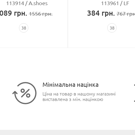
113914
A.shoes
113961
LF
089
грн.
384
грн.
1556
грн.
767
грн
38
38
Мінімальна націнка
Ціна на товар в нашому магазині
виставлена з мін. націнкою