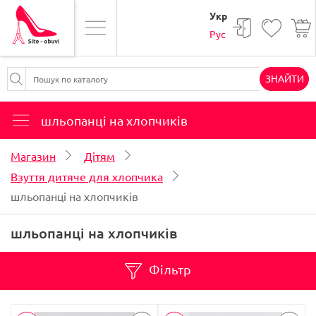
Укр
Рус
ЗНАЙТИ
шльопанці на хлопчиків
Магазин
Дітям
Взуття дитяче для хлопчика
шльопанці на хлопчиків
шльопанці на хлопчиків
Фільтр