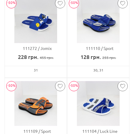
-50%
-50%
111272
Jomix
111110
Sport
228
грн.
128
грн.
455
грн.
255
грн.
31
30
31
-50%
-50%
111109
Sport
111104
Luck Line