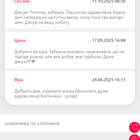
Оксана
11.10.2025 06:36
Дякую! Посилку забрала. Покупкою задоволена. Брала
доні наперед на наступну весну- осінь поки такі вигідні
ціни. Дякую за вашу роботу
Ірина
17.09.2025 16:48
Доброго вечора. Забрала кросівки, переживала, що не
підійде розмір, але все добре, все підійшло. Дуже
дякую💛💙
Віра
24.06.2025 16:11
Доброго дня, отримали вчора босоніжки, дуже
задоволена) Босоніжки - супер)
шльопанці на хлопчиків