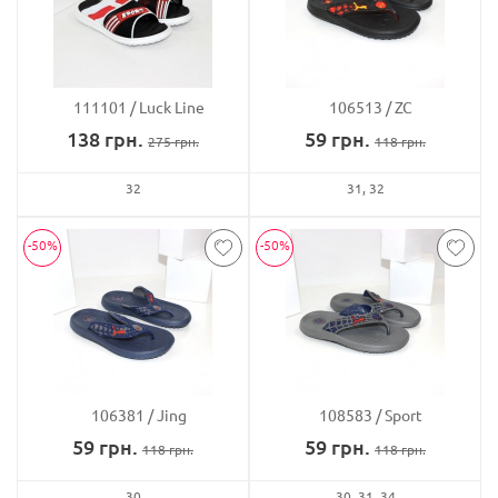
111101
Luck Line
106513
ZC
138
грн.
59
грн.
275
грн.
118
грн.
32
31
32
-50%
-50%
106381
Jing
108583
Sport
59
грн.
59
грн.
118
грн.
118
грн.
30
30
31
34