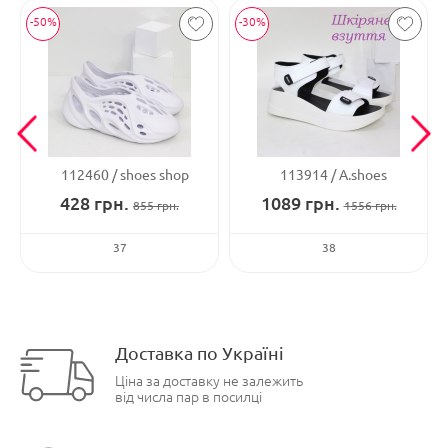
-50%
-30%
112460
shoes shop
113914
A.shoes
428
грн.
1089
грн.
855
грн.
1556
грн.
37
38
Доставка по Україні
Ціна за доставку не залежить
від числа пар в посилці