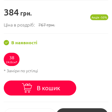
384
грн.
Акція -50%
Ціна в роздріб:
767
грн.
В наявності
38
24.0см
* Заміри по устілці
В кошик