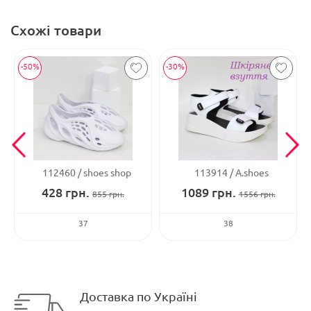
Схожі товари
-50%
-30%
112460
shoes shop
113914
A.shoes
428
грн.
1089
грн.
855
грн.
1556
грн.
37
38
Доставка по Україні