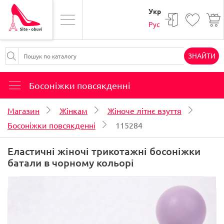
Укр
Рус
ЗНАЙТИ
Босоніжки повсякденні
Магазин
Жінкам
Жіноче літнє взуття
Босоніжки повсякденні
115284
Еластичні жіночі трикотажні босоніжки
батали в чорному кольорі