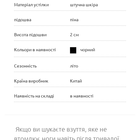
Матеріал устілки
штучна шкіра
підошва
піна
Висота підошви
2 см
Кольори в наявності
чорний
Сезонність
літо
Країна виробник
Китай
Наявність на складі
в наявності
Якщо ви шукаєте взуття, яке не
втомлює ноги навіть після тривалої