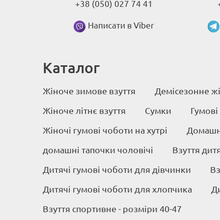
+38 (050) 027 74 41
Написати в Viber
Каталог
Жіноче зимове взуття
Демісезонне жі
Жіноче літнє взуття
Сумки
Гумові
Жіночі гумові чоботи на хутрі
Домашні
домашні тапочки чоловічі
Взуття дит
Дитячі гумові чоботи для дівчинки
Вз
Дитячі гумові чоботи для хлопчика
Д
Взуття спортивне - розміри 40-47