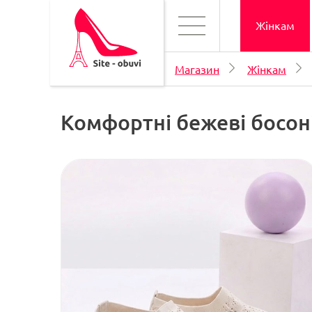
Жінкам
Магазин
Жінкам
Комфортні бежеві босоні