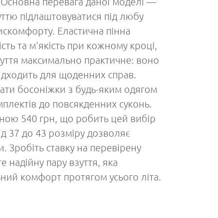
х. Основна перевага даної моделі —
уттю підлаштовуватися під любу
дискомфорту. Еластична пінна
сть та м'якість при кожному кроці,
уття максимально практичне: воно
підходить для щоденних справ.
ати босоніжки з будь-яким одягом
плектів до повсякденних суконь.
ною 540 грн, що робить цей вибір
ід 37 до 43 розміру дозволяє
и. Зробіть ставку на перевірену
е надійну пару взуття, яка
ний комфорт протягом усього літа.