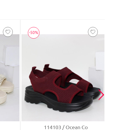
-50%
-30%
114103
Ocean Co