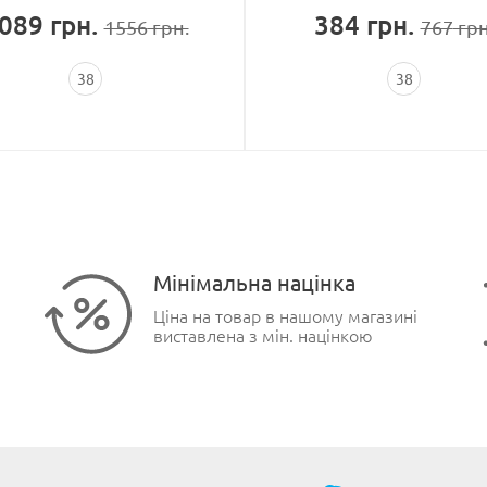
089
грн.
384
грн.
1556
грн.
767
грн
38
38
Мінімальна націнка
Ціна на товар в нашому магазині
виставлена з мін. націнкою