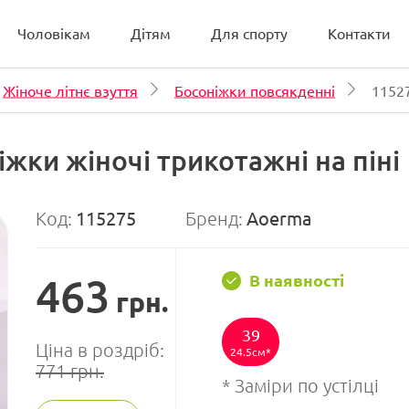
Чоловікам
Дітям
Для спорту
Контакти
Жіноче літнє взуття
Босоніжки повсякденні
1152
жки жіночі трикотажні на піні
Код:
115275
Бренд:
Aoerma
463
В наявності
грн.
39
Ціна в роздріб:
24.5см
771
грн.
* Заміри по устілці