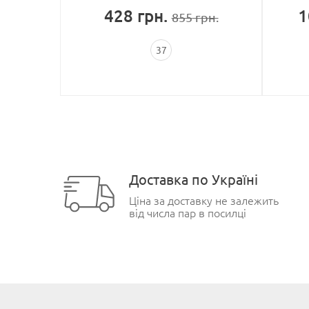
428
грн.
1
рн.
855
грн.
37
Доставка по Україні
Ціна за доставку не залежить
від числа пар в посилці