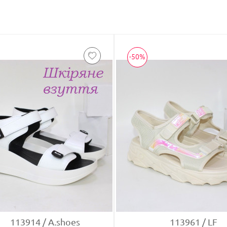
-50%
113914
A.shoes
113961
LF