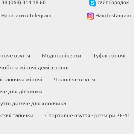
+38 (068) 314 18 60
сайт Городок
Написати в Telegram
Наш Instagram
ноче взуття
Модні снікерси
Туфлі жіночі
 чоботи жіночі демісезонні
 тапочки жіночі
Чоловіче взуття
яче для дівчинки
уття дитяче для хлопчика
итячі тапочки
Спортивне взуття - розміри 36-41