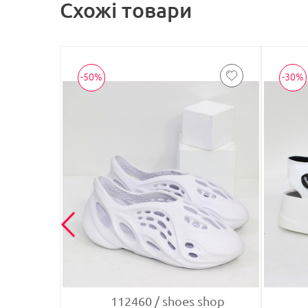
Схожі товари
-50%
-30%
ION
112460
shoes shop