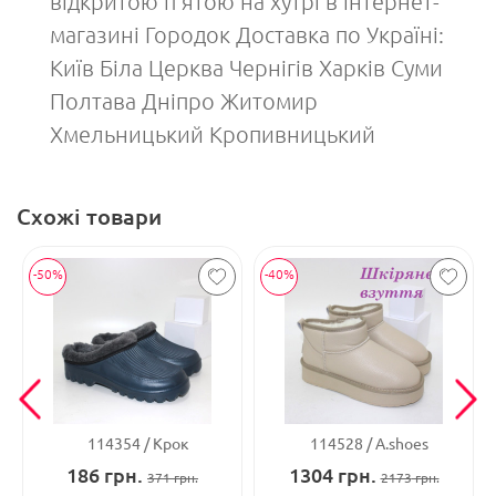
відкритою п'ятою на хутрі в інтернет-
магазині Городок Доставка по Україні:
Київ Біла Церква Чернігів Харків Суми
Полтава Дніпро Житомир
Хмельницький Кропивницький
Схожі товари
-50%
-40%
114354
Крок
114528
A.shoes
186
грн.
1304
грн.
371
грн.
2173
грн.