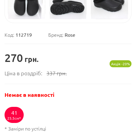
Код:
112719
Бренд:
Rose
270
грн.
Акція -20%
Ціна в роздріб:
337
грн.
Немає в наявності
41
25.5см
* Заміри по устілці