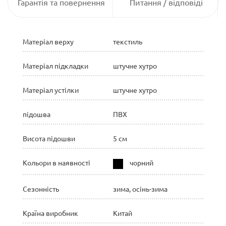
Гарантія та повернення
Питання / відповіді
Матеріал верху
текстиль
Матеріал підкладки
штучне хутро
Матеріал устілки
штучне хутро
підошва
ПВХ
Висота підошви
5 см
Кольори в наявності
чорний
Сезонність
зима, осінь-зима
Країна виробник
Китай