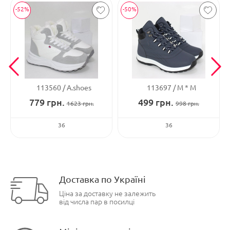
-52%
-50%
113560
A.shoes
113697
М * М
779
грн.
499
грн.
1623
грн.
998
грн.
36
36
Доставка по Україні
Ціна за доставку не залежить
від числа пар в посилці