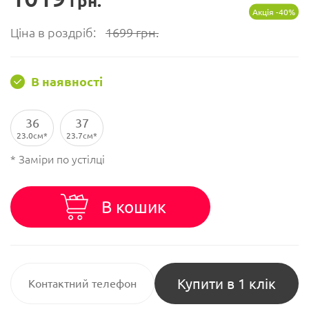
грн.
Акція -40%
Ціна в роздріб:
1699
грн.
В наявності
36
37
23.0см
23.7см
* Заміри по устілці
В кошик
Купити в 1 клік