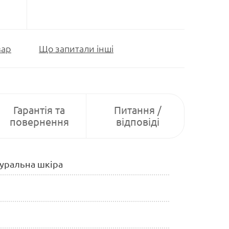
вар
Що запитали інші
Гарантія та
Питання /
повернення
відповіді
туральна шкіра