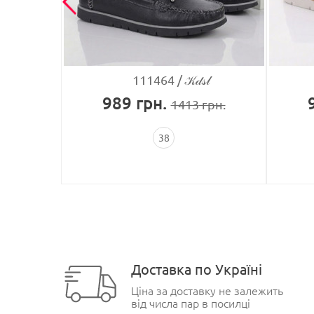
S
111464
𝒦𝒹𝓈𝓁
989
грн.
рн.
1413
грн.
38
Доставка по Україні
Ціна за доставку не залежить
від числа пар в посилці