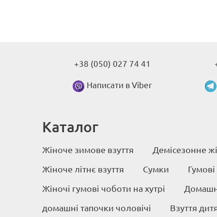
+38 (050) 027 74 41
Написати в Viber
Каталог
Жіноче зимове взуття
Демісезонне жі
Жіноче літнє взуття
Сумки
Гумові
Жіночі гумові чоботи на хутрі
Домашні
домашні тапочки чоловічі
Взуття дит