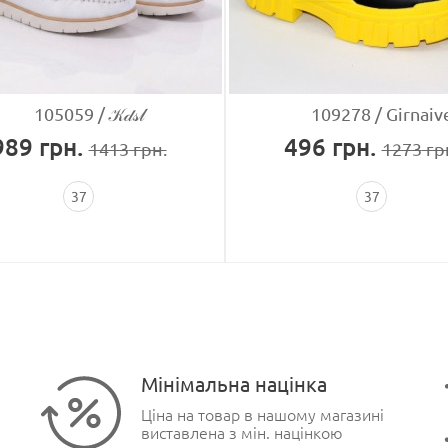
105059
𝒦𝒹𝓈𝓁
109278
Girnaiv
989
грн.
496
грн.
1413
грн.
1273
гр
37
37
Мінімальна націнка
Ціна на товар в нашому магазині
виставлена з мін. націнкою