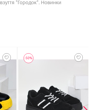
у взуття "Городок". Новинки
-50%
-50%