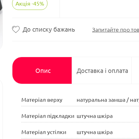
Акція -45%
До списку бажань
Запитайте про то
Опис
Доставка і оплата
Матеріал верху
натуральна замша / на
Матеріал підкладки
штучна шкіра
Матеріал устілки
штучна шкіра