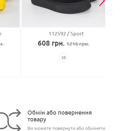
e
112592
Sport
608
грн.
4
н.
1216
грн.
38
Обмін або повернення
товару
Ви можете повернути або обміняти