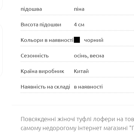
підошва
піна
Висота підошви
4 см
Кольори в наявності
чорний
Сезонність
осінь, весна
Країна виробник
Китай
Наявність на складі
в наявності
Повсякденні жіночі туфлі лофери на товст
самому недорогому інтернет магазині "Г