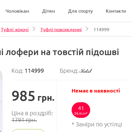
Чоловікам
Дітям
Для спорту
Контакти
Туфлі жіночі
Туфлі повсякденні
114999
і лофери на товстій підошві
Код:
114999
Бренд:
𝒦𝒹𝓈𝓁
985
Немає в наявності
грн.
41
Ціна в роздріб:
26.0см
1791
грн.
* Заміри по устілці