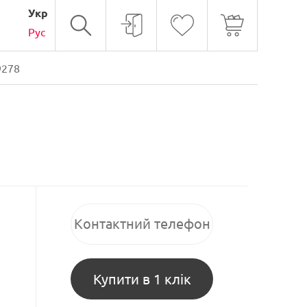
Укр
Рус
9278
Купити в 1 клік