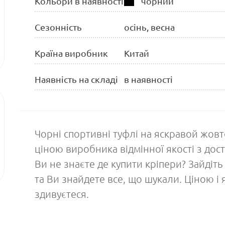
Кольори в наявності
чорний
Сезонність
осінь, весна
Країна виробник
Китай
Наявність на складі
в наявності
Чорні спортивні туфлі на яскравой жовто
ціною виробника відмінної якості з дост
Ви не знаєте де купити кріпери? Зайдіть
та Ви знайдете все, що шукали. Ціною і
здивуєтеся.