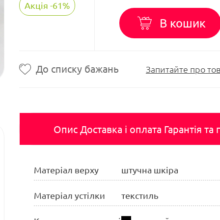
Акція -61%
В кошик
До списку бажань
Запитайте про то
Опис
Доставка і оплата
Гарантія та
Матеріал верху
штучна шкіра
Матеріал устілки
текстиль