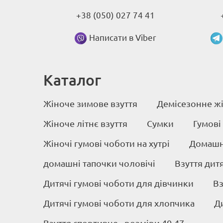
+38 (050) 027 74 41
Написати в Viber
Каталог
Жіноче зимове взуття
Демісезонне жі
Жіноче літнє взуття
Сумки
Гумові
Жіночі гумові чоботи на хутрі
Домашні
домашні тапочки чоловічі
Взуття дит
Дитячі гумові чоботи для дівчинки
Вз
Дитячі гумові чоботи для хлопчика
Д