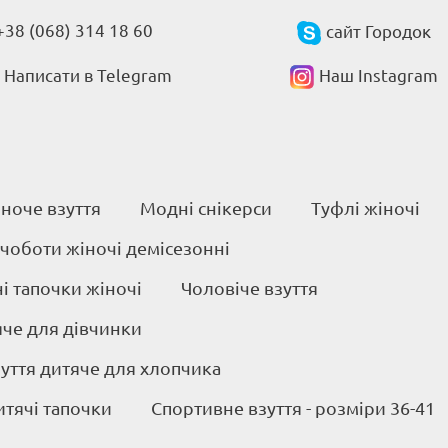
+38 (068) 314 18 60
сайт Городок
Написати в Telegram
Наш Instagram
ноче взуття
Модні снікерси
Туфлі жіночі
 чоботи жіночі демісезонні
 тапочки жіночі
Чоловіче взуття
яче для дівчинки
уття дитяче для хлопчика
итячі тапочки
Спортивне взуття - розміри 36-41