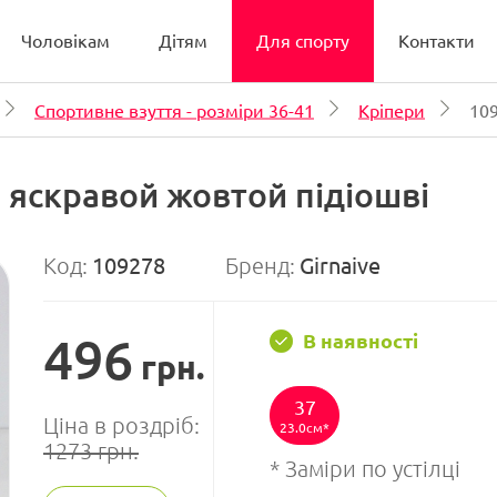
Чоловікам
Дітям
Для спорту
Контакти
Спортивне взуття - розміри 36-41
Кріпери
10
а яскравой жовтой підіошві
Код:
109278
Бренд:
Girnaive
496
В наявності
грн.
37
Ціна в роздріб:
23.0см
1273
грн.
* Заміри по устілці