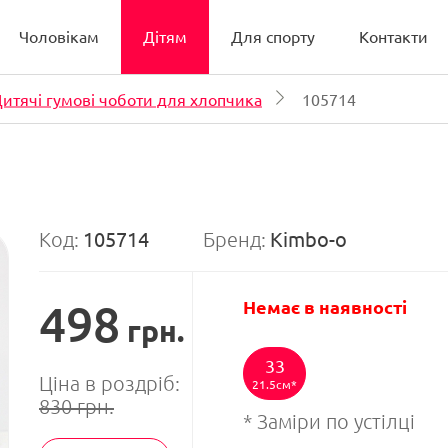
Чоловікам
Дітям
Для спорту
Контакти
итячі гумові чоботи для хлопчика
105714
Код:
105714
Бренд:
Kimbo-o
498
Немає в наявності
грн.
33
Ціна в роздріб:
21.5см
830
грн.
* Заміри по устілці