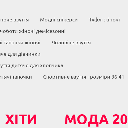
ноче взуття
Модні снікерси
Туфлі жіночі
 чоботи жіночі демісезонні
 тапочки жіночі
Чоловіче взуття
яче для дівчинки
уття дитяче для хлопчика
итячі тапочки
Спортивне взуття - розміри 36-41
ХІТИ
МОДА 20