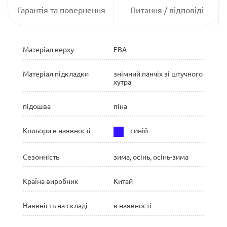
Гарантія та повернення
Питання / відповіді
Матеріал верху
ЕВА
Матеріал підкладки
знімний панчіх зі штучного
хутра
підошва
піна
Кольори в наявності
синій
Сезонність
зима, осінь, осінь-зима
Країна виробник
Китай
Наявність на складі
в наявності