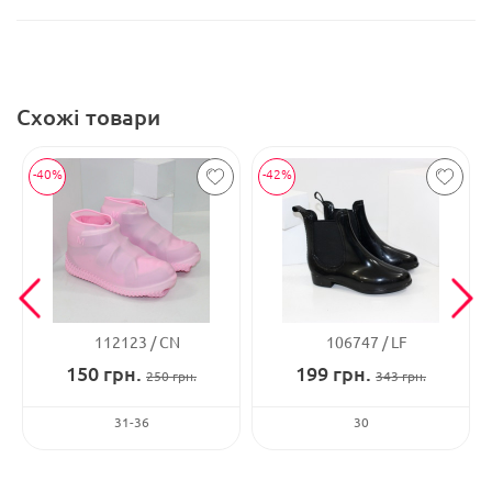
Схожі товари
-40%
-42%
112123
CN
106747
LF
150
грн.
199
грн.
250
грн.
343
грн.
31-36
30