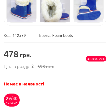
Код:
112579
Бренд:
Foam boots
478
грн.
Знижка -20%
Ціна в роздріб:
598
грн.
Немає в наявності
29/30
17.5см