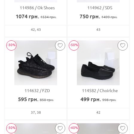
114986
Ok Shoes
114962
SDS
1074
грн.
750
грн.
1534
грн.
1499
грн.
42
43
43
-30%
-50%
114632
FZD
114582
Choirlche
595
грн.
499
грн.
850
грн.
998
грн.
37
38
42
-30%
-40%