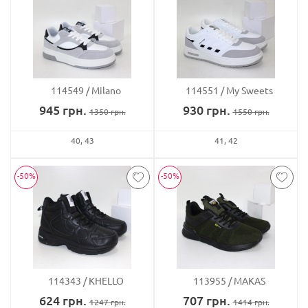
114549
Milano
114551
My Sweets
945
грн.
930
грн.
1350
грн.
1550
грн.
40
43
41
42
-50%
-50%
114343
KHELLO
113955
MAKAS
624
грн.
707
грн.
1247
грн.
1414
грн.