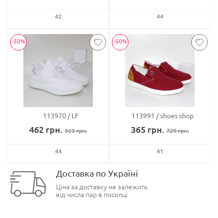
42
44
-50%
-50%
113970
LF
113991
shoes shop
462
грн.
365
грн.
923
грн.
729
грн.
44
41
Доставка по Україні
Ціна за доставку не залежить
від числа пар в посилці