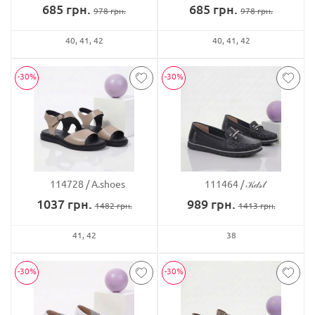
685
грн.
685
грн.
978
грн.
978
грн.
40
41
42
40
41
42
-30%
-30%
114728
A.shoes
111464
𝒦𝒹𝓈𝓁
1037
грн.
989
грн.
1482
грн.
1413
грн.
41
42
38
-30%
-30%