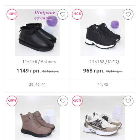
-40%
-40%
115156
A.shoes
115162
M * Q
1149
грн.
968
грн.
1915
грн.
1614
грн.
38
40
41
44
45
-30%
-50%