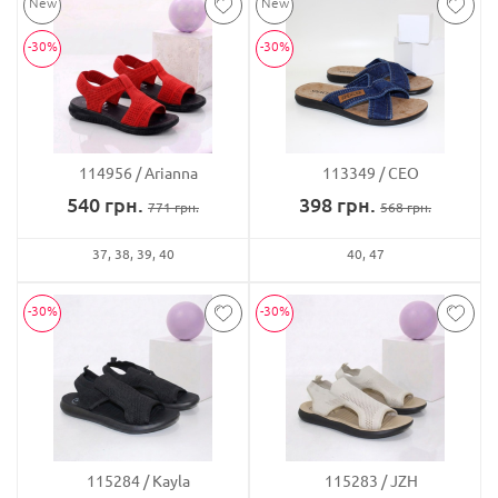
-30%
-30%
114956
Arianna
113349
CEO
540
грн.
398
грн.
771
грн.
568
грн.
37
38
39
40
40
47
-30%
-30%
115284
Kayla
115283
JZH