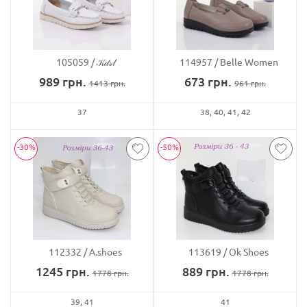
105059
𝒦𝒹𝓈𝓁
114957
Belle Women
989
грн.
673
грн.
1413
грн.
961
грн.
37
38
40
41
42
-30%
-50%
112332
A.shoes
113619
Ok Shoes
1245
грн.
889
грн.
1778
грн.
1778
грн.
39
41
41