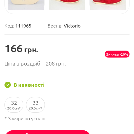
Код:
111965
Бренд:
Victorio
166
грн.
Знижка -20%
Ціна в роздріб:
208
грн.
В наявності
32
33
20.0см
20.5см
* Заміри по устілці