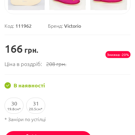
Код:
111962
Бренд:
Victorio
166
грн.
Знижка -20%
Ціна в роздріб:
208
грн.
В наявності
30
31
19.8см
20.5см
* Заміри по устілці