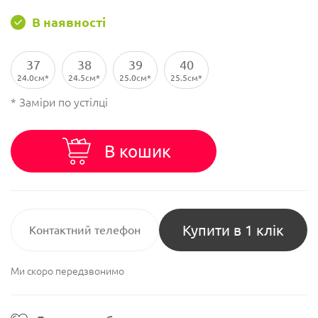
В наявності
37
38
39
40
24.0см
24.5см
25.0см
25.5см
* Заміри по устілці
В кошик
Купити в 1 клік
Ми скоро передзвонимо