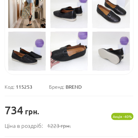
Код:
115253
Бренд:
BREND
734
грн.
Акція -40%
Ціна в роздріб:
1223
грн.