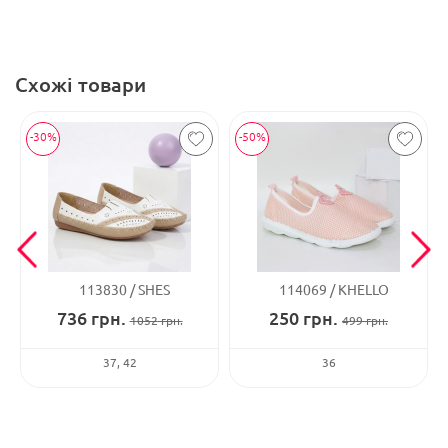
Схожі товари
-30%
-50%
113830
SHES
114069
KHELLO
736
грн.
250
грн.
1052
грн.
499
грн.
37
42
36