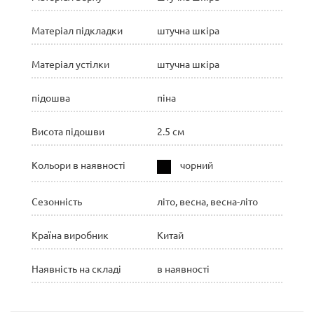
Матеріал підкладки
штучна шкіра
Матеріал устілки
штучна шкіра
підошва
піна
Висота підошви
2.5 см
Кольори в наявності
чорний
Сезонність
літо, весна, весна-літо
Країна виробник
Китай
Наявність на складі
в наявності