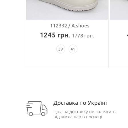
ei
112332
A.shoes
1245
грн.
рн.
1778
грн.
39
41
Доставка по Україні
Ціна за доставку не залежить
від числа пар в посилці