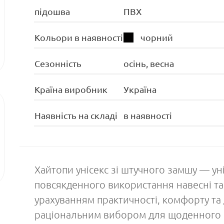
підошва
ПВХ
Кольори в наявності
чорний
Сезонність
осінь, весна
Країна виробник
Україна
Наявність на складі
в наявності
Хайтопи унісекс зі штучного замшу — ун
повсякденного використання навесні т
урахуванням практичності, комфорту та д
раціональним вибором для щоденного 