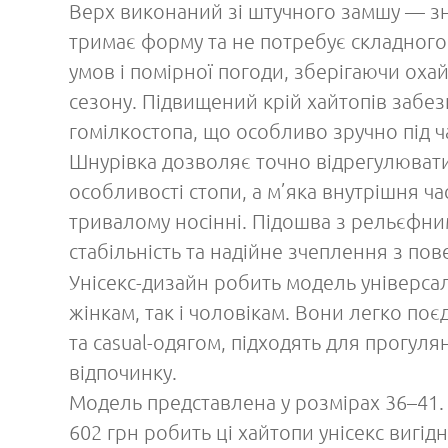
Верх виконаний зі штучного замшу — зн
тримає форму та не потребує складного 
умов і помірної погоди, зберігаючи оха
сезону. Підвищений крій хайтопів забез
гомілкостопа, що особливо зручно під ч
Шнурівка дозволяє точно відрегулювати 
особливості стопи, а м’яка внутрішня ч
тривалому носінні. Підошва з рельєфн
стабільність та надійне зчеплення з п
Унісекс-дизайн робить модель універса
жінкам, так і чоловікам. Вони легко по
та casual-одягом, підходять для прогул
відпочинку.
Модель представлена у розмірах 36–41.
602 грн робить ці хайтопи унісекс вигі