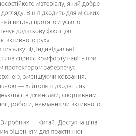
осостійкого матеріалу, який добре
догляду. Він підходить для міських
йний вигляд протягом усього
печує додаткову фіксацію
ас активного руху.
посадку під індивідуальні
астина сприяє комфорту навіть при
им протектором забезпечує
оверхнею, зменшуючи ковзання.
льною — хайтопи підходять як
єднуються з джинсами, спортивним
янок, роботи, навчання чи активного
 Виробник — Китай. Доступна ціна
дним рішенням для практичної