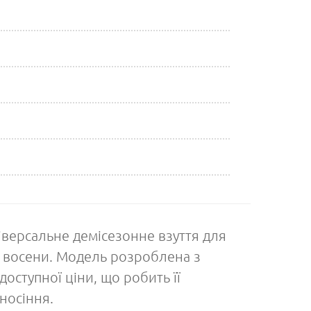
іверсальне демісезонне взуття для
а восени. Модель розроблена з
оступної ціни, що робить її
носіння.