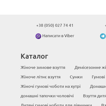
+38 (050) 027 74 41
Написати в Viber
Каталог
Жіноче зимове взуття
Демісезонне жі
Жіноче літнє взуття
Сумки
Гумові
Жіночі гумові чоботи на хутрі
Домашні
домашні тапочки чоловічі
Взуття дит
Дитячі гумові чоботи для дівчинки
Вз