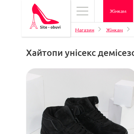
Жінкам
Магазин
Жінкам
Хайтопи унісекс демісез