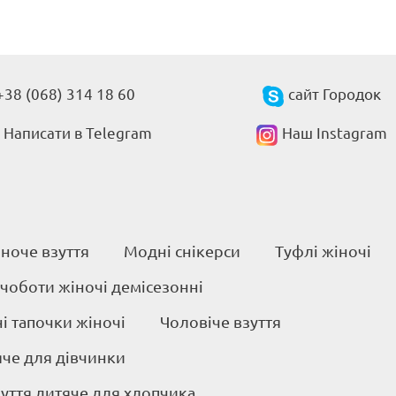
+38 (068) 314 18 60
сайт Городок
Написати в Telegram
Наш Instagram
ноче взуття
Модні снікерси
Туфлі жіночі
 чоботи жіночі демісезонні
 тапочки жіночі
Чоловіче взуття
яче для дівчинки
уття дитяче для хлопчика