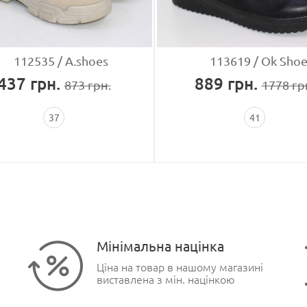
112535
A.shoes
113619
Ok Shoe
437
грн.
889
грн.
873
грн.
1778
гр
37
41
Мінімальна націнка
Ціна на товар в нашому магазині
виставлена з мін. націнкою