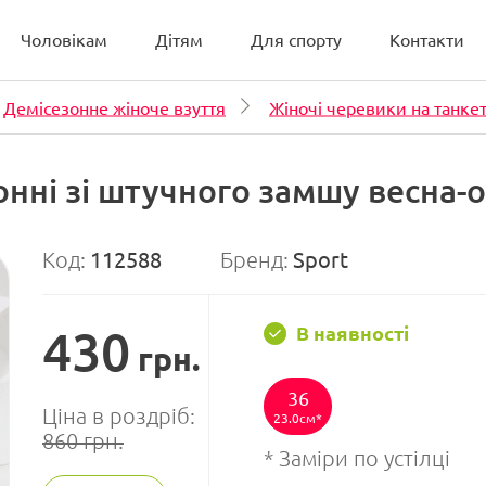
Чоловікам
Дітям
Для спорту
Контакти
Демісезонне жіноче взуття
Жіночі черевики на танкет
онні зі штучного замшу весна-о
Код:
112588
Бренд:
Sport
430
В наявності
грн.
36
Ціна в роздріб:
23.0см
860
грн.
* Заміри по устілці