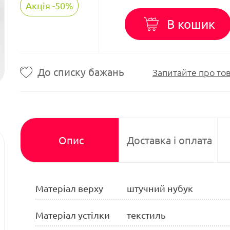
Акція -50%
В кошик
До списку бажань
Запитайте про то
Опис
Доставка і оплата
Матеріал верху
штучний нубук
Матеріал устілки
текстиль