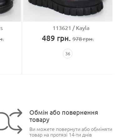
s
113621
Kayla
489
грн.
5
н.
978
грн.
36
Обмін або повернення
товару
Ви можете повернути або обміняти
товар на протязі 14-ти днів