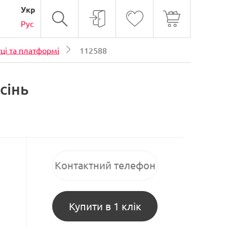
Укр
Рус
ці та платформі
112588
сінь
Купити в 1 клік