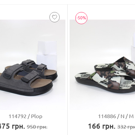
-50%
114792
Plop
114886
N / M
475
грн.
166
грн.
950
грн.
332
грн