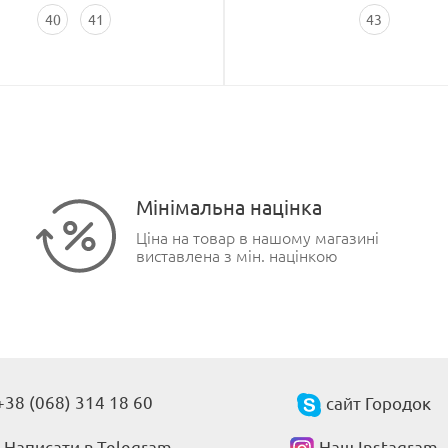
40
41
43
Мінімальна націнка
Ціна на товар в нашому магазині
виставлена з мін. націнкою
+38 (068) 314 18 60
сайт Городок
Написати в Telegram
Наш Instagram