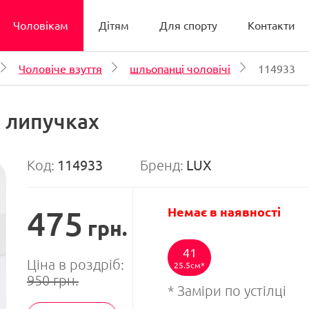
Чоловікам
Дітям
Для спорту
Контакти
Чоловіче взуття
шльопанці чоловічі
114933
х липучках
Код:
114933
Бренд:
LUX
475
Немає в наявності
грн.
41
Ціна в роздріб:
25.5см
950
грн.
* Заміри по устілці