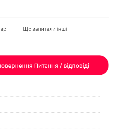
вар
Що запитали інші
 повернення
Питання / відповіді