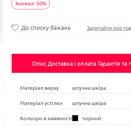
Знижка -50%
До списку бажань
Запитайте про то
Опис
Доставка і оплата
Гарантія та
Матеріал верху
штучна шкіра
Матеріал устілки
штучна шкіра
Кольори в наявності
чорний