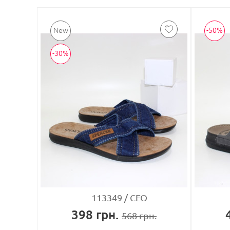
-50%
-30%
113349
CEO
398
грн.
568
грн.