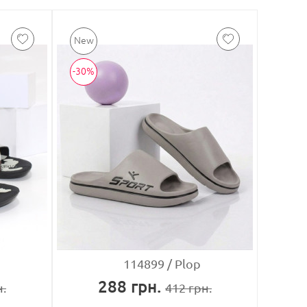
-30%
114899
Plop
288
грн.
.
412
грн.