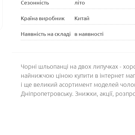
Сезонність
літо
Країна виробник
Китай
Наявність на складі
в наявності
Чорні шльопанці на двох липучках - хоро
найнижчою ціною купити в інтернет маг
і ще великий асортимент моделей чолов
Дніпропетровську. Знижки, акції, розпро