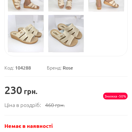
Код:
104288
Бренд:
Rose
230
грн.
Знижка -50%
Ціна в роздріб:
460
грн.
Немає в наявності