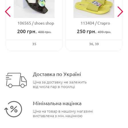
106565
shoes shop
113404
Старго
200
грн.
250
грн.
400
грн.
499
грн.
35
36
39
Доставка по Україні
Ціна за доставку не залежить
від числа пар в посилці
Мінімальна націнка
Ціна на товар в нашому магазині
виставлена з мін. націнкою