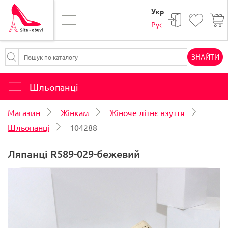
Укр
Рус
ЗНАЙТИ
Шльопанці
Магазин
Жінкам
Жіноче літнє взуття
Шльопанці
104288
Ляпанці R589-029-бежевий