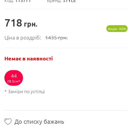
Код:
113771
Бренд:
STYLE
718
грн.
Акція -50%
Ціна в роздріб:
1435
грн.
Немає в наявності
44
28.5см
* Заміри по устілці
До списку бажань