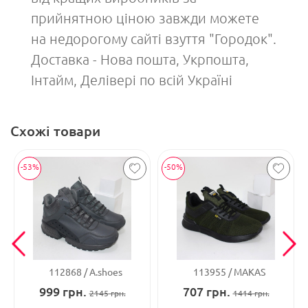
прийнятною ціною завжди можете
на недорогому сайті взуття "Городок".
Доставка - Нова пошта, Укрпошта,
Інтайм, Делівері по всій Україні
Схожі товари
-53%
-50%
112868
A.shoes
113955
MAKAS
999
грн.
707
грн.
2145
грн.
1414
грн.