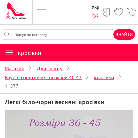
Укр
Рус
ЗНАЙТИ
кросівки
Магазин
Для спорту
Взуття спортивне - розміри 40-47
кросівки
113771
Легкі біло-чорні весняні кросівки