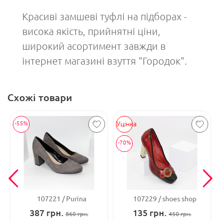
Красиві замшеві туфлі на підборах -
висока якість, прийнятні ціни,
широкий асортимент завжди в
інтернет магазині взуття "Городок".
Схожі товари
-55%
Уцінка
-70%
107221
Purina
107229
shoes shop
387
грн.
135
грн.
860
грн.
450
грн.