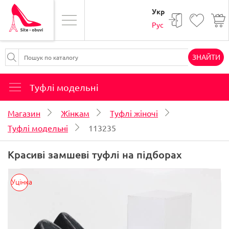
Укр
Рус
ЗНАЙТИ
Туфлі модельні
Магазин
Жінкам
Туфлі жіночі
Туфлі модельні
113235
Красиві замшеві туфлі на підборах
Уцінка