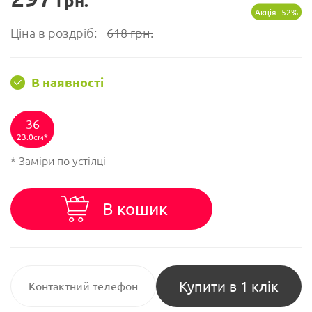
грн.
Акція -52%
Ціна в роздріб:
618
грн.
В наявності
36
23.0см
* Заміри по устілці
В кошик
Купити в 1 клік