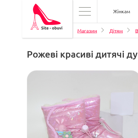
Жінкам
Магазин
Дітям
В
Рожеві красиві дитячі д