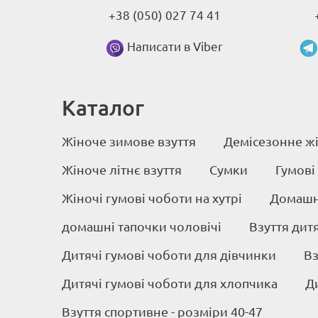
+38 (050) 027 74 41
Написати в Viber
Каталог
Жіноче зимове взуття
Демісезонне жі
Жіноче літнє взуття
Сумки
Гумові
Жіночі гумові чоботи на хутрі
Домашні
домашні тапочки чоловічі
Взуття дит
Дитячі гумові чоботи для дівчинки
Вз
Дитячі гумові чоботи для хлопчика
Д
Взуття спортивне - розміри 40-47