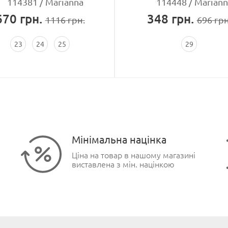
114381
Marianna
114448
Mariann
670
грн.
348
грн.
1116
грн.
696
грн
23
24
25
29
Мінімальна націнка
Ціна на товар в нашому магазині
виставлена з мін. націнкою