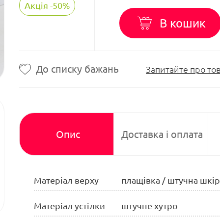
Акція -50%
В кошик
До списку бажань
Запитайте про то
Опис
Доставка і оплата
Матеріал верху
плащівка / штучна шкір
Матеріал устілки
штучне хутро