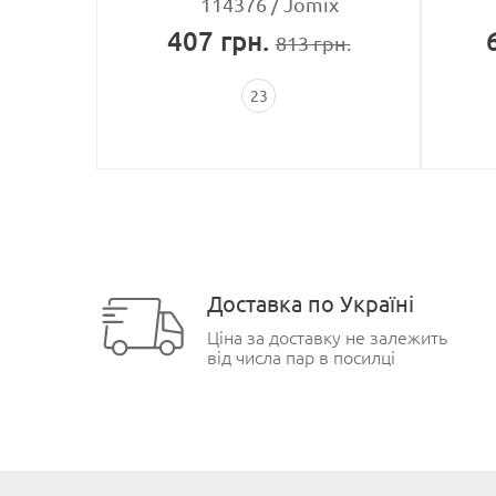
o-o
114376
Jomix
407
грн.
рн.
813
грн.
23
Доставка по Україні
Ціна за доставку не залежить
від числа пар в посилці