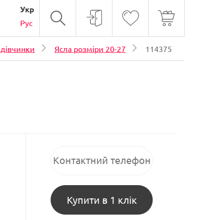
Укр
Рус
 дівчинки
Ясла розміри 20-27
114375
Купити в 1 клік