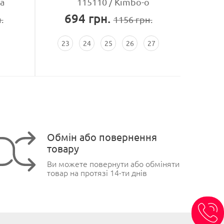
a
115110
Kimbo-o
694
грн.
7
.
1156
грн.
23
24
25
26
27
Обмін або повернення
товару
Ви можете повернути або обміняти
товар на протязі 14-ти днів