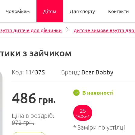
Чоловікам
Дітям
Для спорту
Контакти
зуття дитяче для дівчинки
дитяче зимове взуття для
утики з зайчиком
Код:
114375
Бренд:
Bear Bobby
486
В наявності
грн.
25
Ціна в роздріб:
16.2см
972
грн.
* Заміри по устілці