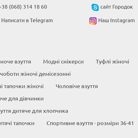
+38 (068) 314 18 60
сайт Городок
Написати в Telegram
Наш Instagram
ноче взуття
Модні снікерси
Туфлі жіночі
 чоботи жіночі демісезонні
 тапочки жіночі
Чоловіче взуття
яче для дівчинки
уття дитяче для хлопчика
итячі тапочки
Спортивне взуття - розміри 36-41