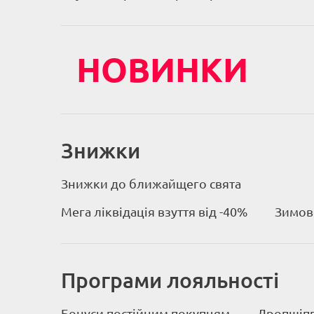
НОВИНКИ
Знижки
Знижки до ближайщего свята
Мега ліквідація взуття від -40%
Зимове
Програми лояльності
Бонуси постійним покупцям
Дропшіпп