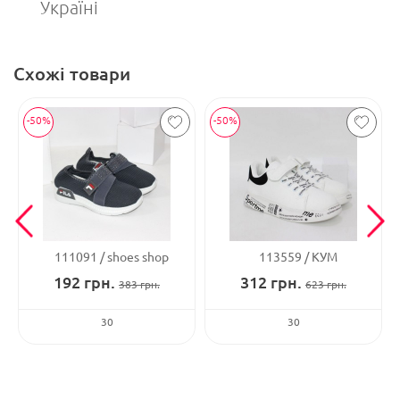
Україні
Схожі товари
-50%
-50%
111091
shoes shop
113559
КУМ
192
грн.
312
грн.
383
грн.
623
грн.
30
30