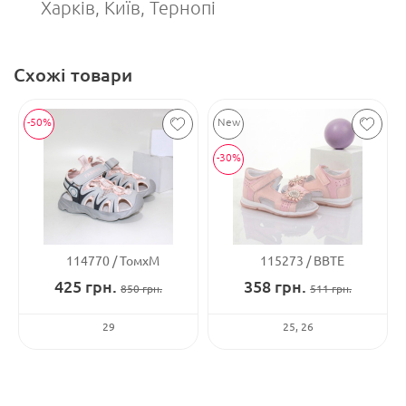
Харків, Київ, Тернопі
Схожі товари
-50%
-30%
114770
ToмхМ
115273
ВВТЕ
425
грн.
358
грн.
850
грн.
511
грн.
29
25
26