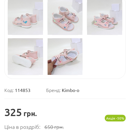
Код:
114853
Бренд:
Kimbo-o
325
грн.
Акція -50%
Ціна в роздріб:
650
грн.