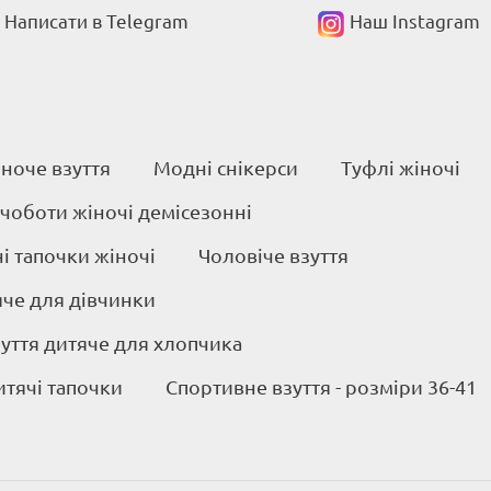
Написати в Telegram
Наш Instagram
ноче взуття
Модні снікерси
Туфлі жіночі
 чоботи жіночі демісезонні
 тапочки жіночі
Чоловіче взуття
яче для дівчинки
уття дитяче для хлопчика
итячі тапочки
Спортивне взуття - розміри 36-41