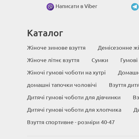
Написати в Viber
Каталог
Жіноче зимове взуття
Демісезонне жі
Жіноче літнє взуття
Сумки
Гумові
Жіночі гумові чоботи на хутрі
Домашні
домашні тапочки чоловічі
Взуття дит
Дитячі гумові чоботи для дівчинки
Вз
Дитячі гумові чоботи для хлопчика
Д
Взуття спортивне - розміри 40-47