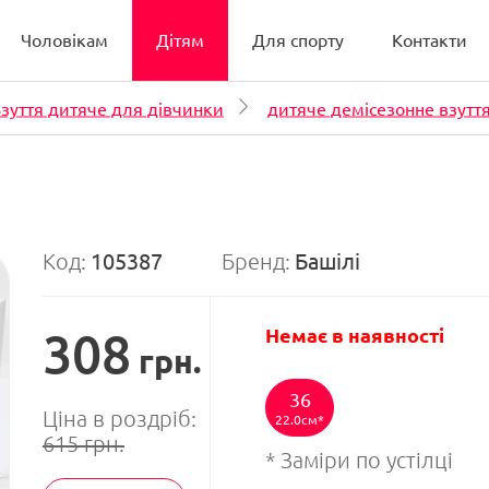
Чоловікам
Дітям
Для спорту
Контакти
зуття дитяче для дівчинки
дитяче демісезонне взутт
Код:
105387
Бренд:
Башілі
308
Немає в наявності
грн.
36
Ціна в роздріб:
22.0см
615
грн.
* Заміри по устілці