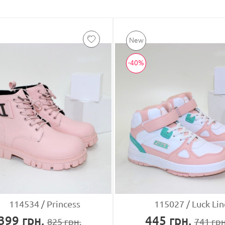
-40%
114534
Princess
115027
Luck Lin
399
грн.
445
грн.
825
грн.
741
грн