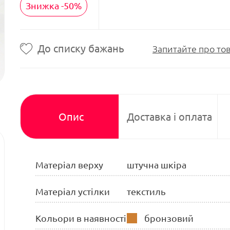
Знижка -50%
До списку бажань
Запитайте про то
Опис
Доставка і оплата
Матеріал верху
штучна шкіра
Матеріал устілки
текстиль
Кольори в наявності
бронзовий