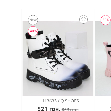
-52%
-40%
113633
Q SHOES
521
грн.
869
грн.