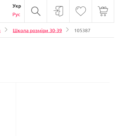
Укр
Рус
я
Школа розміри 30-39
105387