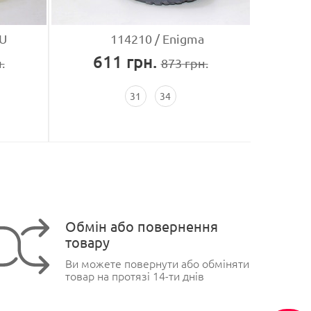
U
114210
Enigma
611
грн.
4
.
873
грн.
31
34
Обмін або повернення
товару
Ви можете повернути або обміняти
товар на протязі 14-ти днів