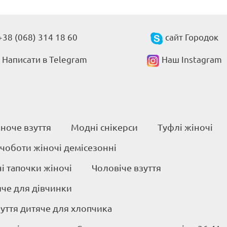
+38 (068) 314 18 60
сайт Городок
Написати в Telegram
Наш Instagram
ноче взуття
Модні снікерси
Туфлі жіночі
 чоботи жіночі демісезонні
 тапочки жіночі
Чоловіче взуття
яче для дівчинки
уття дитяче для хлопчика