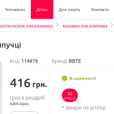
Чоловікам
Дітям
Для спорту
Контакти
зуття дитяче для хлопчика
кросівки для хлопчика
ипучці
Код:
114979
Бренд:
ВВТЕ
416
В наявності
грн.
32
Ціна в роздріб:
21.0см
694
грн.
* Заміри по устілці