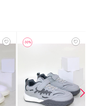
-30%
-50%