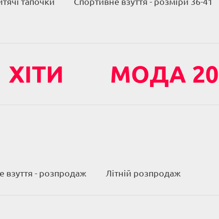
итячі тапочки
Спортивне взуття - розміри 36-41
ХІТИ
МОДА 20
 взуття - розпродаж
Літній розпродаж