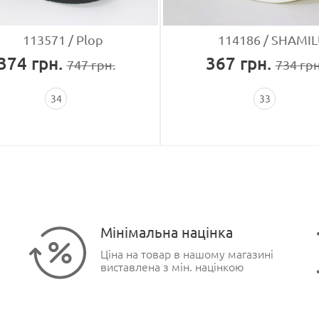
113571
Plop
114186
SHAMIL
374
грн.
367
грн.
747
грн.
734
грн
34
33
Мінімальна націнка
Ціна на товар в нашому магазині
виставлена з мін. націнкою