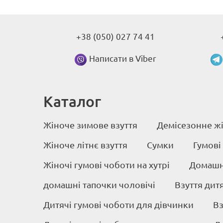
+38 (050) 027 74 41
Написати в Viber
Каталог
Жіноче зимове взуття
Демісезонне жі
Жіноче літнє взуття
Сумки
Гумові
Жіночі гумові чоботи на хутрі
Домашні
домашні тапочки чоловічі
Взуття дит
Дитячі гумові чоботи для дівчинки
Вз