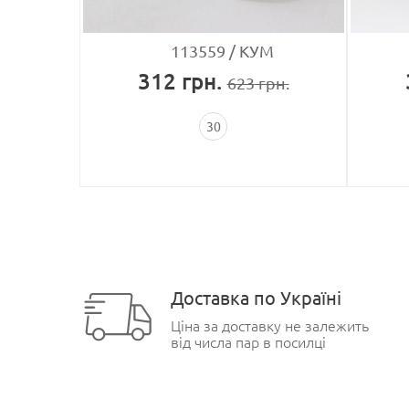
 Goif
113559
КУМ
312
грн.
рн.
623
грн.
30
Доставка по Україні
Ціна за доставку не залежить
від числа пар в посилці