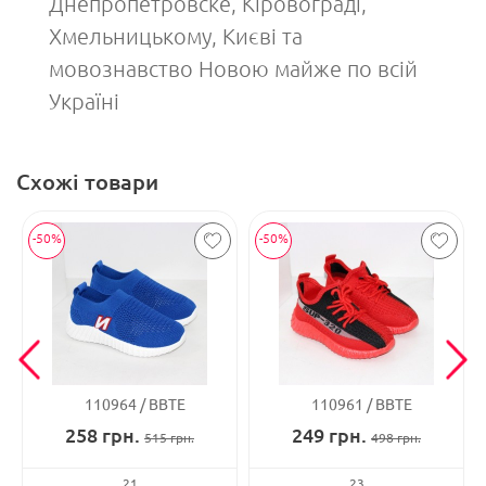
Днепропетровске, Кіровограді,
Хмельницькому, Києві та
мовознавство Новою майже по всій
Україні
Схожі товари
-50%
-50%
110964
ВВТЕ
110961
ВВТЕ
258
грн.
249
грн.
515
грн.
498
грн.
21
23