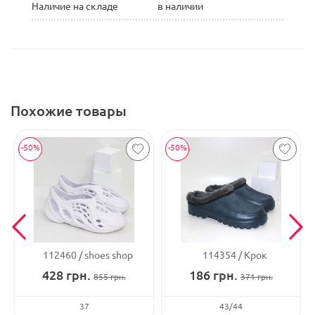
Наличие на складе
в наличии
Похожие товары
-50%
-50%
112460
shoes shop
114354
Крок
428
грн.
186
грн.
855
грн.
371
грн.
37
43/44