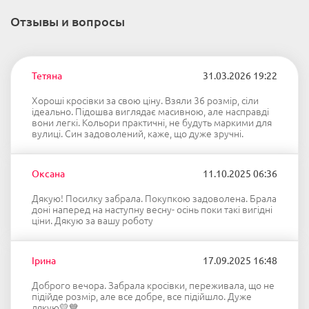
Отзывы и вопросы
Тетяна
31.03.2026 19:22
Хороші кросівки за свою ціну. Взяли 36 розмір, сіли
ідеально. Підошва виглядає масивною, але насправді
вони легкі. Кольори практичні, не будуть маркими для
вулиці. Син задоволений, каже, що дуже зручні.
Оксана
11.10.2025 06:36
Дякую! Посилку забрала. Покупкою задоволена. Брала
доні наперед на наступну весну- осінь поки такі вигідні
ціни. Дякую за вашу роботу
Ірина
17.09.2025 16:48
Доброго вечора. Забрала кросівки, переживала, що не
підійде розмір, але все добре, все підійшло. Дуже
дякую💛💙