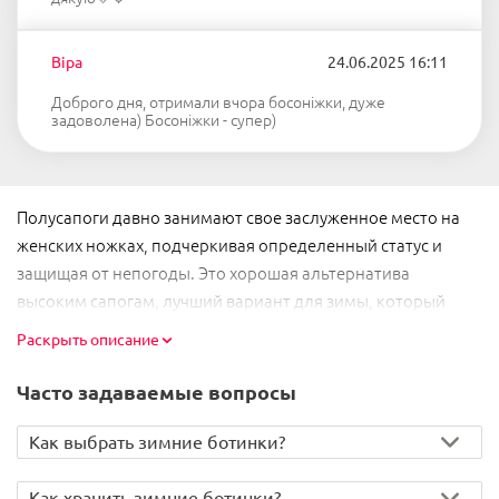
Віра
24.06.2025 16:11
Доброго дня, отримали вчора босоніжки, дуже
задоволена) Босоніжки - супер)
Полусапоги давно занимают свое заслуженное место на 
женских ножках, подчеркивая определенный статус и 
защищая от непогоды. Это хорошая альтернатива 
высоким сапогам, лучший вариант для зимы, который 
подходит к строгому деловому костюму в стиле smart-
Раскрыть описание
casual. 
Часто задаваемые вопросы
В общем, полусапожки женские можно по праву назвать 
альтернативной обувью, которая подходит не только для 
Как выбрать зимние ботинки?
зимнего периода носки, но и для холодной осени и весны.  
Модные, практичные модели можно найти у нас в 
Как хранить зимние ботинки?