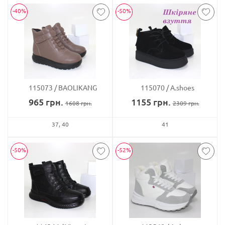
-40%
-50%
115073
BAOLIKANG
115070
A.shoes
965
грн.
1155
грн.
1608
грн.
2309
грн.
37
40
41
-50%
-52%