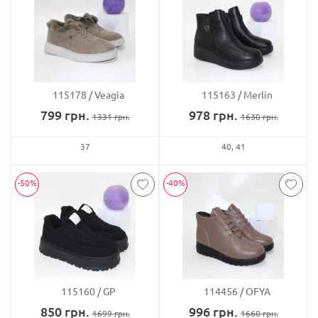
115178
Veagia
115163
Merlin
799
грн.
978
грн.
1331
грн.
1630
грн.
37
40
41
-50%
-40%
115160
GP
114456
OFYA
850
грн.
996
грн.
1699
грн.
1660
грн.