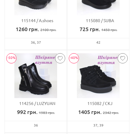
115144
A.shoes
115080
SUBA
1260
грн.
725
грн.
2100
грн.
1450
грн.
36
37
42
-50%
-40%
114256
LUZYUAN
115082
CKJ
992
грн.
1405
грн.
1983
грн.
2342
грн.
36
37
39