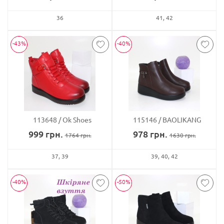
36
41
42
-43%
-40%
113648
Ok Shoes
115146
BAOLIKANG
999
грн.
978
грн.
1764
грн.
1630
грн.
37
39
39
40
42
-40%
-50%