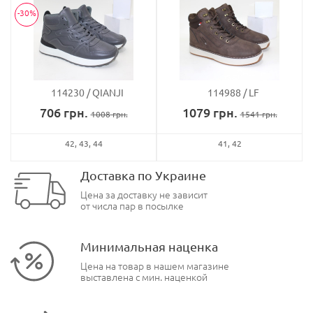
-30%
114230
QIANJI
114988
LF
706
грн.
1079
грн.
1008
грн.
1541
грн.
42
43
44
41
42
Доставка по Украине
Цена за доставку не зависит
от числа пар в посылке
Минимальная наценка
Цена на товар в нашем магазине
выставлена с мин. наценкой