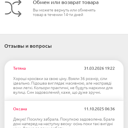
Обмен или возврат товара
Вы можете вернуть или обменять
товар в течении 14-ти дней
Отзывы и вопросы
Тетяна
31.03.2026 19:22
Хороші кросівки за свою ціну. Взяли 36 розмір, сіли
ідеально. Підошва виглядає масивною, але насправді
вони легкі. Кольори практичні, не будуть маркими для
вулиці. Син задоволений, каже, що дуже зручні.
Оксана
11.10.2025 06:36
Дякую! Посилку забрала. Покупкою задоволена. Брала
доні наперед на наступну весну- осінь поки такі вигідні