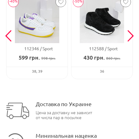
-40%
-50%
112346
Sport
112588
Sport
599
грн.
430
грн.
998
грн.
860
грн.
38
39
36
Доставка по Украине
Цена за доставку не зависит
от числа пар в посылке
Минимальная наценка