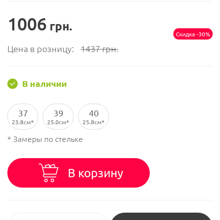
1006
грн.
Скидка -30%
Цена в розницу:
1437
грн.
В наличии
37
39
40
23.8см
25.0см
25.8см
* Замеры по стельке
В корзину